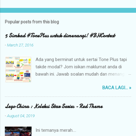
Popular posts from this blog
5 Simkad #TonePlus untuk dimenangi! #BHContest
-
March 27, 2016
Ada yang berminat untuk sertai Tone Plus tapi
takde modal? Jom isikan maklumat anda di
bawah ini. Jawab soalan mudah dan menangi
sekeping simkad bernilai RM98.00 Jawab soalan
BACA LAGI... »
berikut untuk berpeluang memenangi 1 dari 5
simkad Tone Plus yang bernilai RM98.00.
TARIKH TUTUP : 30 MAC 2016 jam 12.00
Lego China : Koleksi Star Series - Red Theme
TENGAH MALAM Dah bersedia? Ayuh kita
-
August 04, 2019
jawab soalan ini. Loading... Siapa tahu, anda
bertuah untuk menyertai Tone Plus ini! Terma
Ini temanya merah....
dan syarat : Untuk PENGGUNA BARU Tone Plus