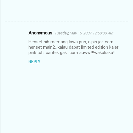
Anonymous
Tuesday, May 15, 2007 12:58:00 AM
C
Henset nih memang lawa pun, nipis jer, cam
o
henset main2...kalau dapat limited edition kaler
m
pink tuh, cantek gak...cam auww!!!wakakaka!!
m
REPLY
e
n
t
s