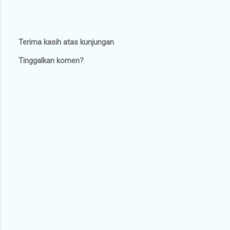
Terima kasih atas kunjungan
P
Tinggalkan komen?
o
s
t
a
C
o
m
m
e
n
t